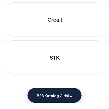
Creall
STK
B2B Katalog Girişi
→