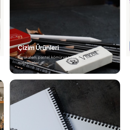
05
Çizim Ürünleri
Karakalem, pastel, kömür ve teknik çizim
malzemeleri