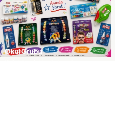
06
Okul Grubu
Okul, atölye ve hobi sınıfları için setler ve
malzemeler