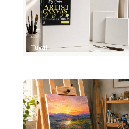
04
Tuval
Gerilmiş tuvaller, press tuval ve çalışma
yüzeyleri