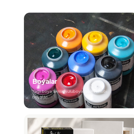
01
Boyalar
Yağlı boya, akrilik, suluboya, guaj ve hobi
boyaları