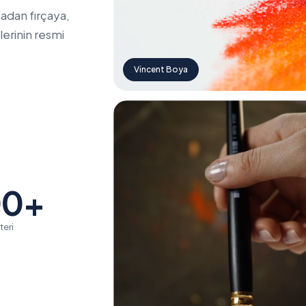
adan fırçaya,
erinin resmi
Vincent Boya
00+
teri