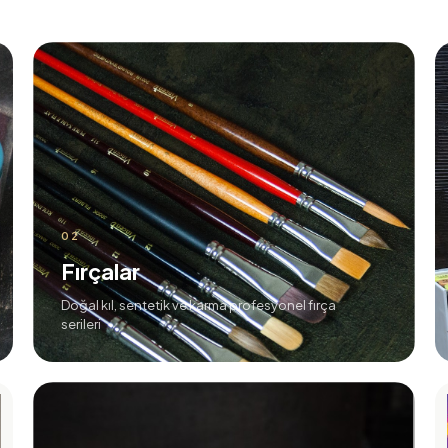
02
Fırçalar
Doğal kıl, sentetik ve karma profesyonel fırça
serileri