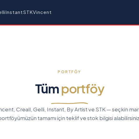
i
Instant
STK
Vincent
PORTFÖY
Tüm
portföy
ncent, Creall, Gelli, Instant, By Artist ve STK — seçkin ma
portföyümüzün tamamı için teklif ve stok bilgisi alabilirsiniz