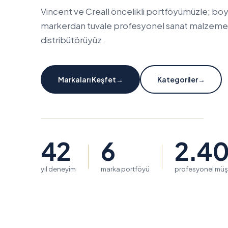
Vincent ve Creall öncelikli portföyümüzle; boy
markerdan tuvale profesyonel sanat malzemel
distribütörüyüz.
Markaları Keşfet
→
Kategoriler
→
42
6
2.4
yıl deneyim
marka portföyü
profesyonel müş