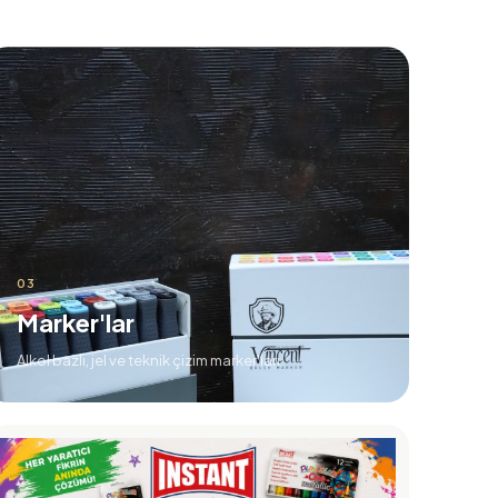
03
Marker'lar
Alkol bazlı, jel ve teknik çizim marker'ları