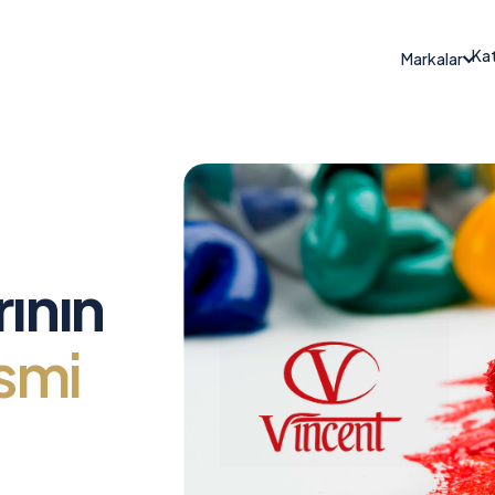
Kat
Markalar
ının
smi