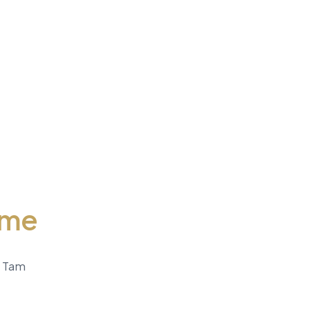
eme
. Tam