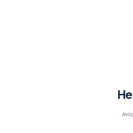
Her
Atöl